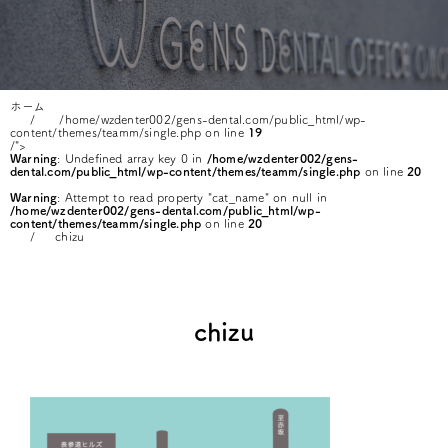
ホーム
/home/wzdenter002/gens-dental.com/public_html/wp-
content/themes/teamm/single.php on line
19
/">
Warning
: Undefined array key 0 in
/home/wzdenter002/gens-
dental.com/public_html/wp-content/themes/teamm/single.php
on line
20
Warning
: Attempt to read property "cat_name" on null in
/home/wzdenter002/gens-dental.com/public_html/wp-
content/themes/teamm/single.php
on line
20
chizu
chizu