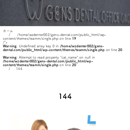
ホーム
/home/wzdenter002/gens-dental.com/public_html/wp-
content/themes/teamm/single.php on line
19
/">
Warning
: Undefined array key 0 in
/home/wzdenter002/gens-
dental.com/public_html/wp-content/themes/teamm/single.php
on line
20
Warning
: Attempt to read property "cat_name" on null in
/home/wzdenter002/gens-dental.com/public_html/wp-
content/themes/teamm/single.php
on line
20
144
144